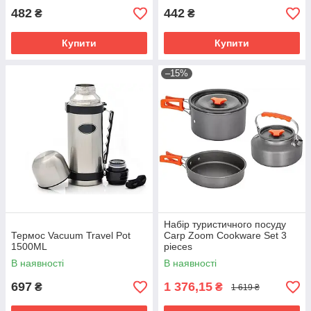
482
442
₴
₴
Купити
Купити
–15%
Набір туристичного посуду
Термос Vacuum Travel Pot
Carp Zoom Cookware Set 3
1500ML
pieces
В наявності
В наявності
697
1 376,15
₴
₴
1 619 ₴