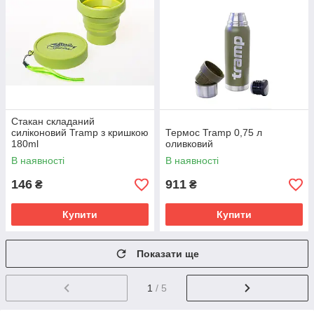
Стакан складаний
силіконовий Tramp з кришкою
Термос Tramp 0,75 л
180ml
оливковий
В наявності
В наявності
146
911
₴
₴
Купити
Купити
Показати ще
1
/ 5