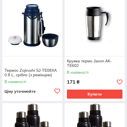
Кружка термо Jaxon AK-
TE602
Термос Zojirushi SJ-TE08XA
В наявності
0.8 L, срібло (з ремінцем)
171
В наявності
₴
Ціну уточнюйте
Купити