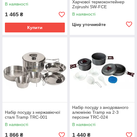
Харчової термоконтейнер
В наявності
Zojirushi SW-FCE
1 465
В наявності
₴
Ціну уточнюйте
Купити
Набір посуду з анодованого
Набір посуду з нержавіючої
алюмінію Tramp на 2-3
сталі Tramp TRC-001
персони TRC-024
В наявності
В наявності
1 866
1 440
₴
₴