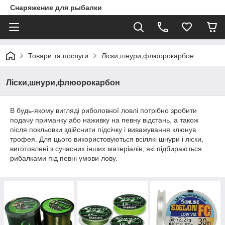
Снаряжение для рыбалки
Товари та послуги
Ліски,шнури,флюорокарбон
Ліски,шнури,флюорокарбон
В будь-якому вигляді риболовної ловлі потрібно зробити
подачу приманку або наживку на певну відстань, а також
після покльовки здійснити підсічку і виважування клюнув
трофея. Для цього використовуються всілякі шнури і ліски,
виготовлені з сучасних інших матеріалів, які підбираються
рибалками під певні умови лову.