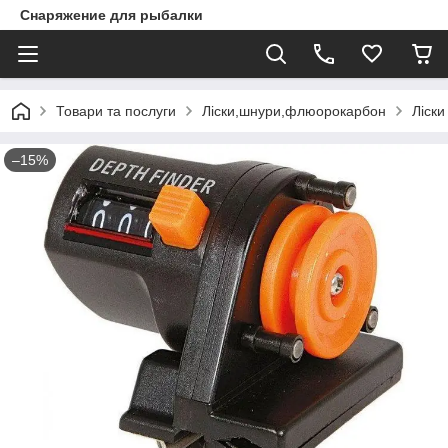
Снаряжение для рыбалки
Товари та послуги
Ліски,шнури,флюорокарбон
Ліски
–15%