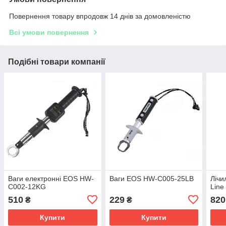
Повернення товару впродовж 14 днів за домовленістю
Всі умови повернення
Подібні товари компанії
Ваги електронні EOS HW-
Ваги EOS HW-C005-25LB
Лічи
C002-12KG
Line
510
229
820
₴
₴
Купити
Купити