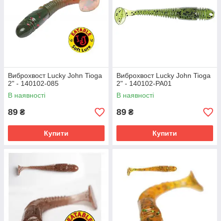
Виброхвост Lucky John Tioga
Виброхвост Lucky John Tioga
2" - 140102-085
2" - 140102-PA01
В наявності
В наявності
89
89
₴
₴
Купити
Купити