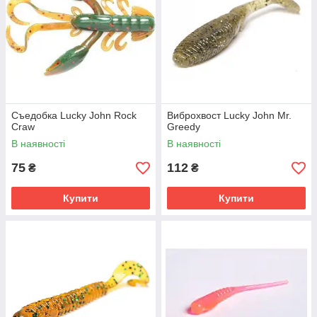
Съедобка Lucky John Rock
Виброхвост Lucky John Mr.
Craw
Greedy
В наявності
В наявності
75
112
₴
₴
Купити
Купити