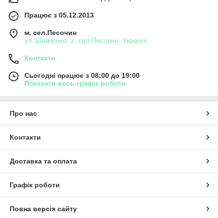
Виробник Lucky John представив широку серію ракоподібних
Працює з 05.12.2013
, наприклад Rock Craw і
Hogy Hog.
м. сел.Песочин
ул. Шевченко, 2, сел.Песочин, Україна
Контакти
Сьогодні працює з 08:00 до 19:00
Показати весь графік роботи
Про нас
Контакти
Доставка та оплата
Графік роботи
Повна версія сайту