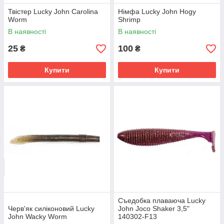
Твістер Lucky John Carolina
Німфа Lucky John Hogy
Worm
Shrimp
В наявності
В наявності
25
100
₴
₴
Купити
Купити
Съедобка плаваюча Lucky
Черв'як силіконовий Lucky
John Joco Shaker 3,5"
John Wacky Worm
140302-F13