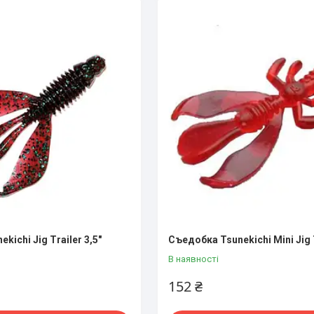
kichi Jig Trailer 3,5"
Съедобка Tsunekichi Mini Jig T
В наявності
152 ₴