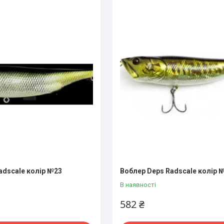
adscale колір №23
Воблер Deps Radscale колір 
В наявності
582 ₴