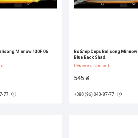
alisong Minnow 130F 06
Воблер Deps Balisong Minnow 
Blue Back Shad
ті
Немає в наявності
545 ₴
7-77
+380 (96) 043-87-77