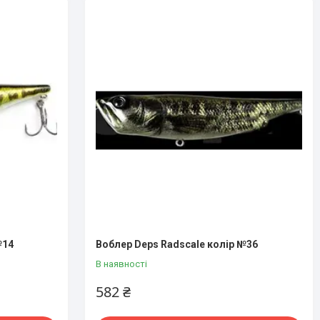
№14
Воблер Deps Radscale колір №36
В наявності
582 ₴