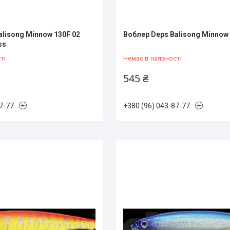
alisong Minnow 130F 02
Воблер Deps Balisong Minnow 
ss
ті
Немає в наявності
545 ₴
7-77
+380 (96) 043-87-77