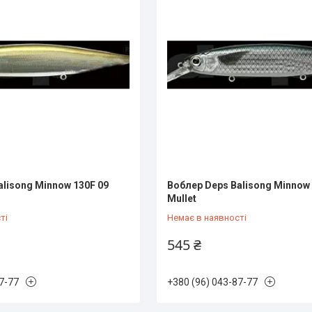
alisong Minnow 130F 09
Воблер Deps Balisong Minnow 
Mullet
ті
Немає в наявності
545 ₴
7-77
+380 (96) 043-87-77