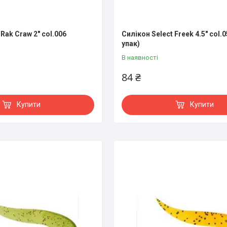
 Rak Craw 2" col.006
Силікон Select Freek 4.5" col.0
упак)
В наявності
84 ₴
Купити
Купити