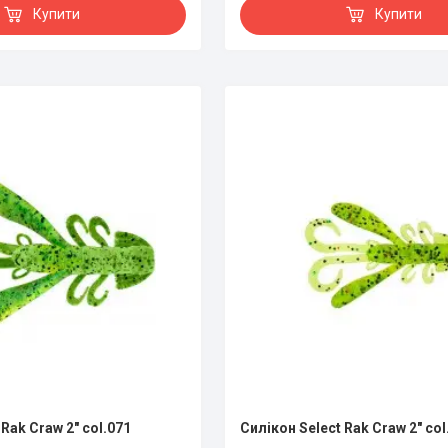
Купити
Купити
 Rak Craw 2" col.071
Силікон Select Rak Craw 2" col