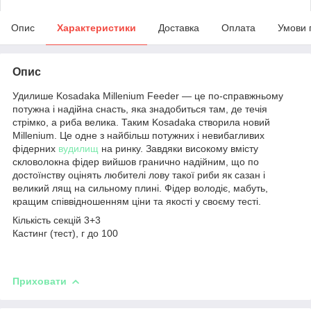
Опис
Характеристики
Доставка
Оплата
Умови 
Опис
Удилише Kosadaka Millenium Feeder ― це по-справжньому
потужна і надійна снасть, яка знадобиться там, де течія
стрімко, а риба велика. Таким Kosadaka створила новий
Millenium. Це одне з найбільш потужних і невибагливих
фідерних
вудилищ
на ринку. Завдяки високому вмісту
скловолокна фідер вийшов гранично надійним, що по
достоїнству оцінять любителі лову такої риби як сазан і
великий лящ на сильному плині. Фідер володіє, мабуть,
кращим співвідношенням ціни та якості у своєму тесті.
Кількість секцій 3+3
Кастинг (тест), г до 100
Приховати