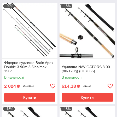
–20%
–18%
Фідерне вудлище Brain Apex
Double 3.90m 3.5lbs/max
Удилища NAVIGATORS 3.00
150g
(80-120g) (GL7065)
В наявності
В наявності
2 024
614,18
₴
₴
2 530 ₴
749 ₴
Купити
Купити
–18%
–18%