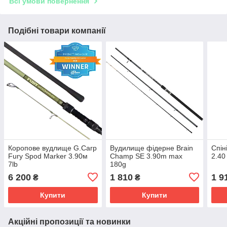
Всі умови повернення
Подібні товари компанії
Коропове вудлище G.Carp
Вудилище фідерне Brain
Спін
Fury Spod Marker 3.90м
Champ SE 3.90m max
2.40
7lb
180g
6 200
1 810
1 9
₴
₴
Купити
Купити
Акційні пропозиції та новинки