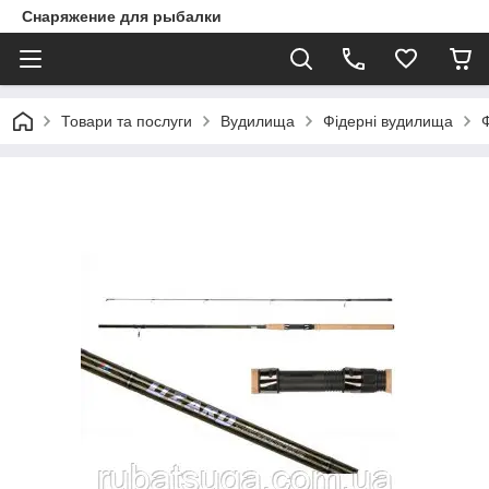
Снаряжение для рыбалки
Товари та послуги
Вудилища
Фідерні вудилища
Ф