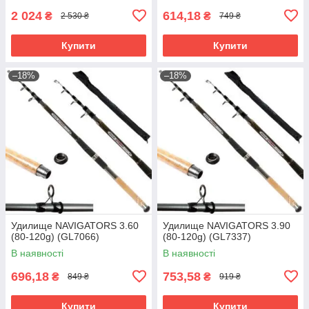
2 024
614,18
₴
₴
2 530 ₴
749 ₴
Купити
Купити
–18%
–18%
Удилище NAVIGATORS 3.60
Удилище NAVIGATORS 3.90
(80-120g) (GL7066)
(80-120g) (GL7337)
В наявності
В наявності
696,18
753,58
₴
₴
849 ₴
919 ₴
Купити
Купити