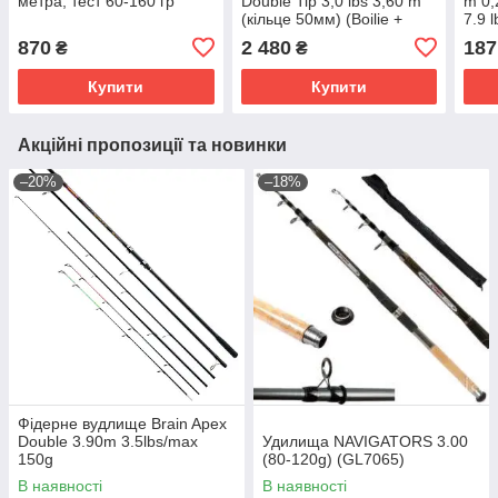
метра, тест 60-160 гр
Double Tip 3,0 lbs 3,60 m
m 0,
(кільце 50мм) (Boilie +
7.9 l
Feeder) IM-12
870
2 480
187
₴
₴
Купити
Купити
Акційні пропозиції та новинки
–20%
–18%
Фідерне вудлище Brain Apex
Double 3.90m 3.5lbs/max
Удилища NAVIGATORS 3.00
150g
(80-120g) (GL7065)
В наявності
В наявності