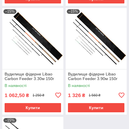
–15%
–15%
Вудилище фідерне Libao
Вудилище фідерне Libao
Carbon Feeder 3.30м 150г
Carbon Feeder 3.90м 150г
В наявності
В наявності
1 062,50
1 326
₴
₴
1 250 ₴
1 560 ₴
Купити
Купити
–15%