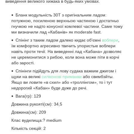
виведення великого хижака в будь-яких умовах.
Бланк модульність 30T з оригінальним ладом:
потужною, посиленою верхньою частиною і достатньо
гнучкою не надто конусної комлевої частини. Саме тому
ми визначили лад «Кабанів» як moderate fast.
Спінінг з таким ладом далеко кидає об'ємні
воблери
,
їм комфортно агресивно твичить упористые воблери
навіть проти течії. На виведенні лад «Кабана» дозволяє
не церемонитися з рибою, коли вона може піти в корчі
або зарості.
Спінінги підійдуть для лову судака важким джигом і
щуки на великі
силіконові приманки
або свимбэйты.
Якщо ви ловите «в схил» або «троллінгом», то і тут
недорогий «Кабан» буде дуже до речі.
Вага(гр): 129
Довжина рукояті(см): 34,5
Довжина(см): 209
Клас вудилища:? medium
Кількість секцій: 2