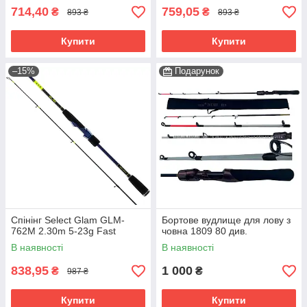
714,40
759,05
₴
₴
893 ₴
893 ₴
Купити
Купити
–15%
Подарунок
Спінінг Select Glam GLM-
Бортове вудлище для лову з
762M 2.30m 5-23g Fast
човна 1809 80 див.
В наявності
В наявності
838,95
1 000
₴
₴
987 ₴
Купити
Купити