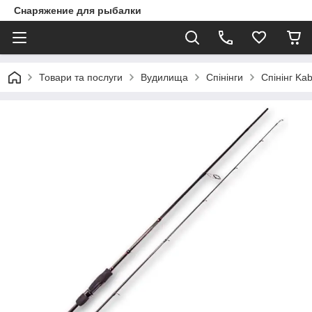
Снаряжение для рыбалки
Товари та послуги
Вудилища
Спінінги
Спінінг Ka