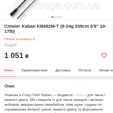
Спінінг Kaban KB692M-T (8-24g 209cm 6'9" 10-
17lb)
Немає в наявності
Роздріб
1 051
₴
Опис
Характеристики
Доставка
Оплата
Умови п
Опис
Новинка в Crazy Fish! Kaban — бюджетні
спінінги
для твича і
важкого джига. Ми створили їх для твича середніх і великих
воблерів, використання свимбейтов, лову щуки і судака по-
справжньому великої гумою, важкого джига та форсування