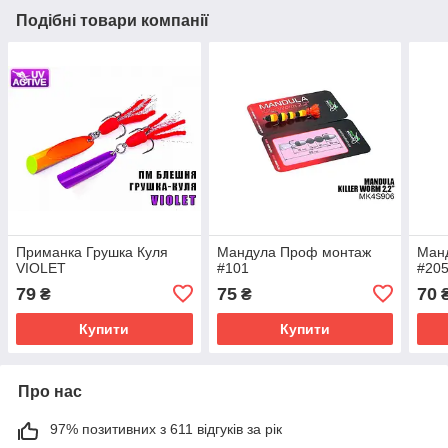
Подібні товари компанії
Приманка Грушка Куля
Мандула Проф монтаж
Ман
VIOLET
#101
#20
79
75
70
₴
₴
Купити
Купити
Про нас
97% позитивних з 611 відгуків за рік