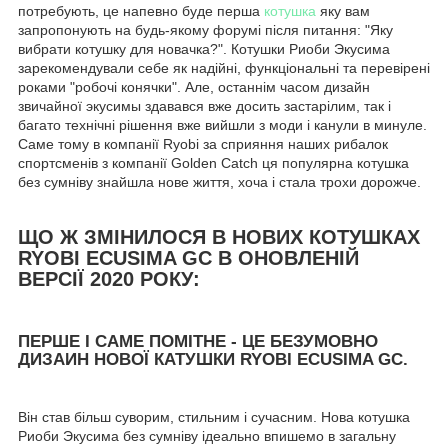
потребують, це напевно буде перша
котушка
яку вам
запропонують на будь-якому форумі після питання: "Яку
вибрати котушку для новачка?". Котушки Риоби Экусима
зарекомендували себе як надійні, функціональні та перевірені
роками "робочі конячки". Але, останнім часом дизайн
звичайної экусимы здавався вже досить застарілим, так і
багато технічні рішення вже вийшли з моди і канули в минуле.
Саме тому в компанії Ryobi за сприяння наших рибалок
спортсменів з компанії Golden Catch ця популярна котушка
без сумніву знайшла нове життя, хоча і стала трохи дорожче.
ЩО Ж ЗМІНИЛОСЯ В НОВИХ КОТУШКАХ
RYOBI ECUSIMA GC В ОНОВЛЕНІЙ
ВЕРСІЇ 2020 РОКУ:
ПЕРШЕ І САМЕ ПОМІТНЕ - ЦЕ БЕЗУМОВНО
ДИЗАИН НОВОЇ КАТУШКИ RYOBI ECUSIMA GC.
Він став більш суворим, стильним і сучасним. Нова котушка
Риоби Экусима без сумніву ідеально впишемо в загальну