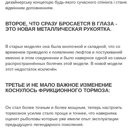
дизайнерську концепцію будь-якого сучасного спінінга і стане
відмінним доповненням.
ВТОРОЕ, ЧТО СРАЗУ БРОСАЕТСЯ В ГЛАЗА -
ЭТО НОВАЯ МЕТАЛЛИЧЕСКАЯ РУКОЯТКА.
В старых моделях она была кнопочной и складной, что со
временем приводило к появлению люфтов и постукиваний
именно в этом соединении и было наверное одной из самых
распространнённых болячек этой модели. В новой модели
этот недостаток исключён.
ТРЕТЬЕ И НЕ МАЛО ВАЖНОЕ ИЗМЕНЕНИЕ
КОСНУЛОСЬ ФРИКЦИОННОГО ТОРМОЗА:
Он стал более точным и более мощным, теперь настроить
тормозное усилие стало проще и точнее, что наверняка
оценят рыболовы которые уже имели опыт эксплуатации
предыдущего легендарного поколения.