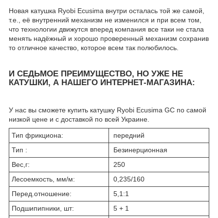
Новая катушка Ryobi Ecusima внутри осталась той же самой,
т.е., её внутренний механизм не изменился и при всем том,
что технологии движутся вперед компания все таки не стала
менять надёжный и хорошо проверенный механизм сохранив
то отличное качество, которое всем так полюбилось.
И СЕДЬМОЕ ПРЕИМУЩЕСТВО, НО УЖЕ НЕ
КАТУШКИ, А НАШЕГО ИНТЕРНЕТ-МАГАЗИНА:
У нас вы сможете купить катушку Ryobi Ecusima GC по самой
низкой цене и с доставкой по всей Украине.
Тип фрикциона:
передний
Тип :
Безинерционная
Вес,г:
250
Лесоемкость, мм/м:
0,235/160
Перед.отношение:
5,1:1
Подшипипники, шт:
5 + 1