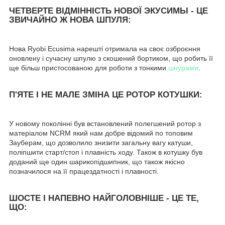
ЧЕТВЕРТЕ ВІДМІННІСТЬ НОВОЇ ЭКУСИМЫ - ЦЕ
ЗВИЧАЙНО Ж НОВА ШПУЛЯ:
Нова Ryobi Ecusima нарешті отримала на своє озброєння
оновлену і сучасну шпулю з скошений бортиком, що робить її
ще більш пристосованою для роботи з тонкими
шнурами
.
П'ЯТЕ І НЕ МАЛЕ ЗМІНА ЦЕ РОТОР КОТУШКИ:
У новому поколінні був встановлений полегшений ротор з
матеріалом NCRM який нам добре відомий по топовим
Зауберам, що дозволило знизити загальну вагу катуши,
поліпшити старт/стоп і плавність ходу. Також в котушку був
доданий ще один шарикопідшипник, що також якісно
позначилося на її працездатності і плавності.
ШОСТЕ І НАПЕВНО НАЙГОЛОВНІШЕ - ЦЕ ТЕ,
ЩО: