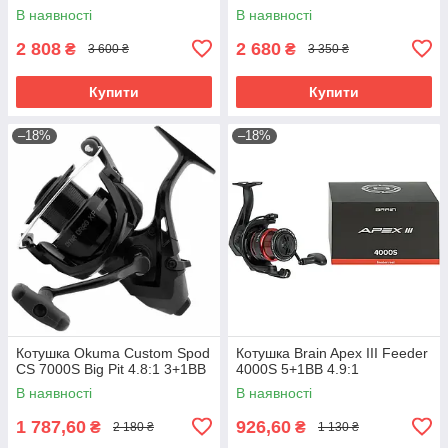
В наявності
В наявності
2 808
2 680
₴
₴
3 600 ₴
3 350 ₴
Купити
Купити
–18%
–18%
Котушка Okuma Custom Spod
Котушка Brain Apex III Feeder
CS 7000S Big Pit 4.8:1 3+1BB
4000S 5+1BB 4.9:1
В наявності
В наявності
1 787,60
926,60
₴
₴
2 180 ₴
1 130 ₴