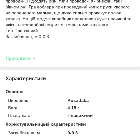
проводки. Підходять різні типи проводок: як ривкові, так і
рівномірні. Гра воблера при проведенні копіює рухи хворого
чи пораненого малька, що дуже сильно провокує полює
хижака. На цій моделі виробник представив дуже насичені та
якісні лакофарбові покриття з ефектами голограм.
Тип Плаваючий
Заглиблення, м 0-0.3
Приховати
Характеристики
Основні
Виробник
Kosadaka
Вага
4.15 г
Плавучість
Плаваючий
Користувальницькі характеристики
Заглиблення, м
0-0.3