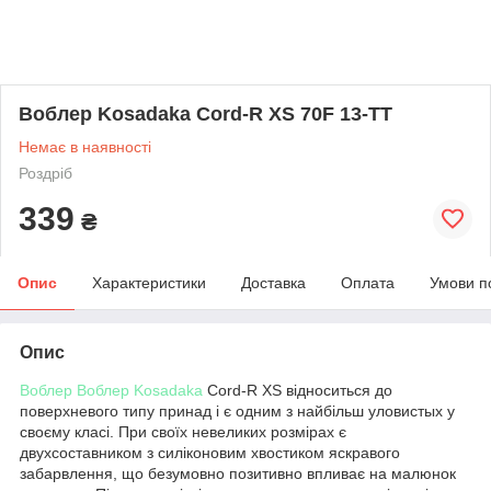
Воблер Kosadaka Cord-R XS 70F 13-TT
Немає в наявності
Роздріб
339
₴
Опис
Характеристики
Доставка
Оплата
Умови п
Опис
Воблер
Воблер Kosadaka
Cord-R XS відноситься до
поверхневого типу принад і є одним з найбільш уловистых у
своєму класі. При своїх невеликих розмірах є
двухсоставником з силіконовим хвостиком яскравого
забарвлення, що безумовно позитивно впливає на малюнок