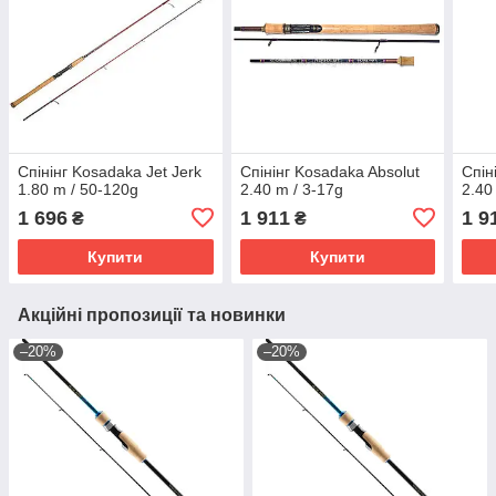
Спінінг Kosadaka Jet Jerk
Спінінг Kosadaka Absolut
Спін
1.80 m / 50-120g
2.40 m / 3-17g
2.40
1 696
1 911
1 9
₴
₴
Купити
Купити
Акційні пропозиції та новинки
–20%
–20%