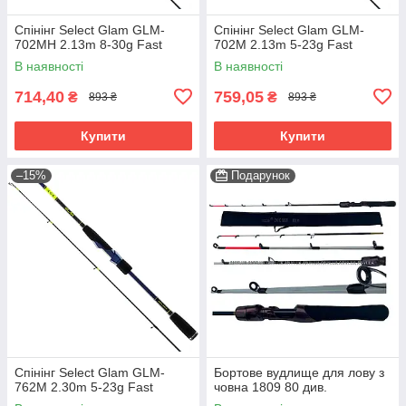
Спінінг Select Glam GLM-
Спінінг Select Glam GLM-
702MH 2.13m 8-30g Fast
702M 2.13m 5-23g Fast
В наявності
В наявності
714,40
759,05
₴
₴
893 ₴
893 ₴
Купити
Купити
–15%
Подарунок
Спінінг Select Glam GLM-
Бортове вудлище для лову з
762M 2.30m 5-23g Fast
човна 1809 80 див.