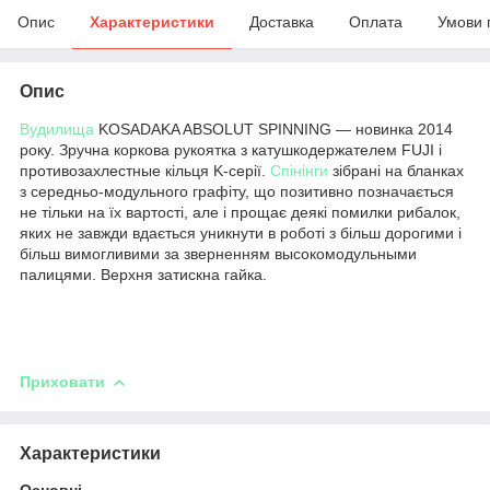
Опис
Характеристики
Доставка
Оплата
Умови 
Опис
Вудилища
KOSADAKA ABSOLUT SPINNING ― новинка 2014
року. Зручна коркова рукоятка з катушкодержателем FUJI і
противозахлестные кільця K-серії.
Спінінги
зібрані на бланках
з середньо-модульного графіту, що позитивно позначається
не тільки на їх вартості, але і прощає деякі помилки рибалок,
яких не завжди вдається уникнути в роботі з більш дорогими і
більш вимогливими за зверненням высокомодульными
палицями. Верхня затискна гайка.
Приховати
Характеристики
Основні