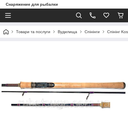
Снаряжение для рыбалки
Товари та послуги
Вудилища
Спінінги
Спінінг Ko