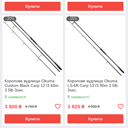
Купити
Купити
–20%
–15%
Коропове вудлище Okuma
Коропове вудлище Okuma
Custom Black Carp 12’/3.60m
LS-6K Carp 13’/3.90m 3.5lb
3.5lb 3sec.
3sec.
В наявності
В наявності
3 800
3 825
₴
₴
4 750 ₴
4 500 ₴
Купити
Купити