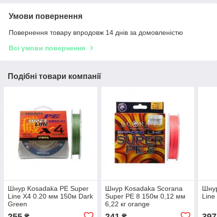
Умови повернення
Повернення товару впродовж 14 днів за домовленістю
Всі умови повернення
Подібні товари компанії
Шнур Kosadaka PE Super
Шнур Kosadaka Scorana
Шнур
Line X4 0.20 мм 150м Dark
Super PE 8 150м 0,12 мм
Line
Green
6,22 кг orange
255
241
397
₴
₴