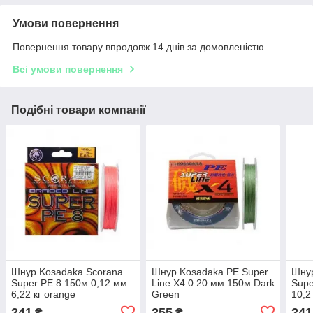
Умови повернення
Повернення товару впродовж 14 днів за домовленістю
Всі умови повернення
Подібні товари компанії
Шнур Kosadaka Scorana
Шнур Kosadaka PE Super
Шнур
Super PE 8 150м 0,12 мм
Line X4 0.20 мм 150м Dark
Supe
6,22 кг orange
Green
10,2
241
255
241
₴
₴