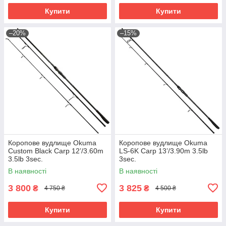
Купити
Купити
–20%
–15%
Коропове вудлище Okuma
Коропове вудлище Okuma
Custom Black Carp 12’/3.60m
LS-6K Carp 13’/3.90m 3.5lb
3.5lb 3sec.
3sec.
В наявності
В наявності
3 800
3 825
₴
₴
4 750 ₴
4 500 ₴
Купити
Купити