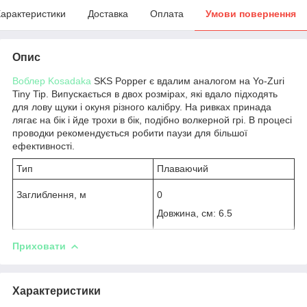
арактеристики
Доставка
Оплата
Умови повернення
Опис
Воблер Kosadaka
SKS Popper є вдалим аналогом на Yo-Zuri
Tiny Tip. Випускається в двох розмірах, які вдало підходять
для лову щуки і окуня різного калібру. На ривках принада
лягає на бік і йде трохи в бік, подібно волкерной грі. В процесі
проводки рекомендується робити паузи для більшої
ефективності.
Тип
Плаваючий
Заглиблення, м
0
Довжина, см: 6.5
Приховати
Характеристики