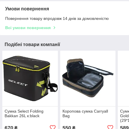
Умови повернення
Повернення товару впродовж 14 днів за домовленістю
Всі умови повернення
Подібні товари компанії
Сумка Select Folding
Коропова сумка Carryall
Сум
Bakkan 26L к:black
Bag
Gold
(29*
670
550
589
₴
₴