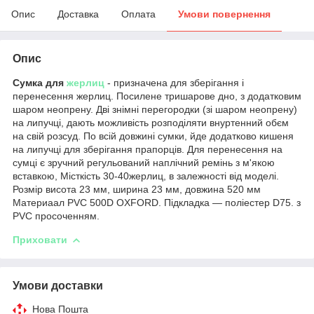
Опис
Доставка
Оплата
Умови повернення
Опис
Сумка для
жерлиц
- призначена для зберігання і
перенесення жерлиц. Посилене тришарове дно, з додатковим
шаром неопрену. Дві знімні перегородки (зі шаром неопрену)
на липучці, дають можливість розподіляти внуртенний обєм
на свій розсуд. По всій довжині сумки, йде додатково кишеня
на липучці для зберігання прапорців. Для перенесення на
сумці є зручний регульований наплічний ремінь з м'якою
вставкою, Місткість 30-40жерлиц, в залежності від моделі.
Розмір висота 23 мм, ширина 23 мм, довжина 520 мм
Материаал PVC 500D OXFORD. Підкладка ― поліестер D75. з
PVC просоченням.
Приховати
Умови доставки
Нова Пошта