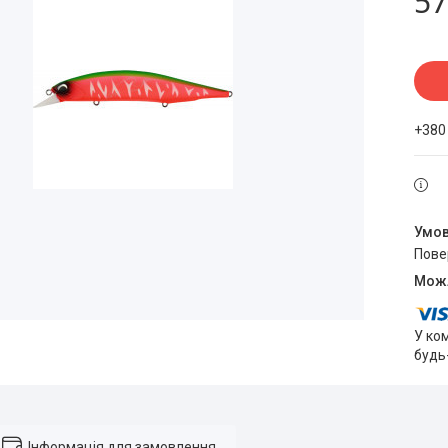
57
+380
пов
У ко
будь
Інформація для замовлення