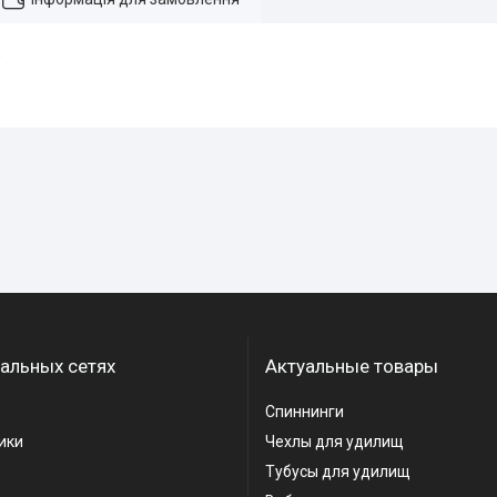
;
альных сетях
Актуальные товары
Спиннинги
ики
Чехлы для удилищ
Тубусы для удилищ