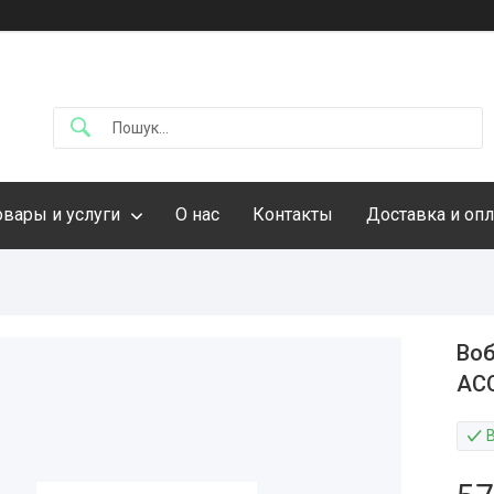
овары и услуги
О нас
Контакты
Доставка и опл
Воб
AC