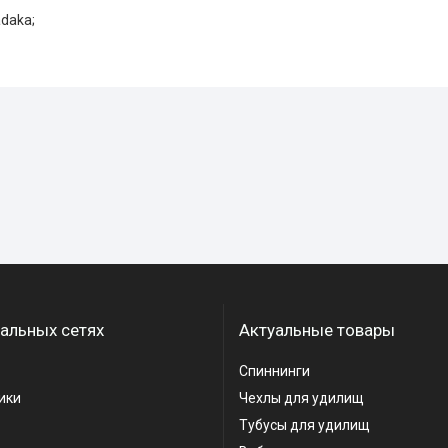
daka;
альных сетях
Актуальные товары
Спиннинги
ики
Чехлы для удилищ
Тубусы для удилищ