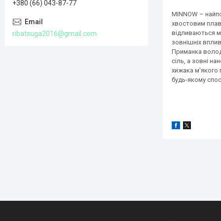
+380 (66) 043-87-77
MINNOW – найпо
хвостовим плавц
відливаються м'
ribatsuga2016@gmail.com
зовнішніх вплив
Приманка волод
сіль, а зовні н
хижака м'якого 
будь-якому спос