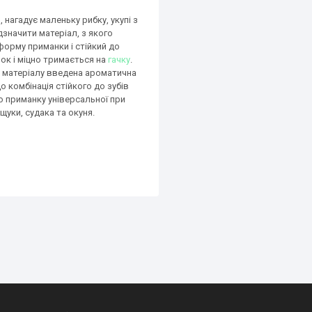
и
, нагадує маленьку рибку, укупі з
значити матеріал, з якого
форму приманки і стійкий до
вок і міцно тримається на
гачку
.
 матеріалу введена ароматична
о комбінація стійкого до зубів
ю приманку універсальної при
уки, судака та окуня.