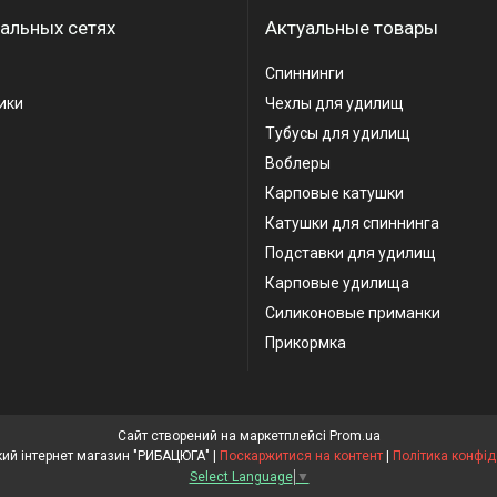
альных сетях
Актуальные товары
Спиннинги
ики
Чехлы для удилищ
Тубусы для удилищ
Воблеры
Карповые катушки
Катушки для спиннинга
Подставки для удилищ
Карповые удилища
Силиконовые приманки
Прикормка
Сайт створений на маркетплейсі
Prom.ua
Рибальський інтернет магазин "РИБАЦЮГА" |
Поскаржитися на контент
|
Політика конфід
Select Language
▼