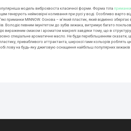
пулярніша модель виброхвоста класичної форми. Форма тіла
приманк
ем генерують неймовірні коливання при русі у воді. Особливо варто від
які приманки MINNOW. Основа – м'який пластик, який відмінно зберігає 
ів. Володіє певним імунітетом до зубів хижака, витримує багато покльо
іє вираженим смаком і ароматом макрелі завдяки тому, що в структуру
анесено спеціальне ароматичне масло. Не буде перебільшенням сказати, щ
пластику, привабливого аттрактанта, широкої гами кольорів роблять ц
обі лову на будь-яку джиговую оснащення найбільш популярних хижаків щ