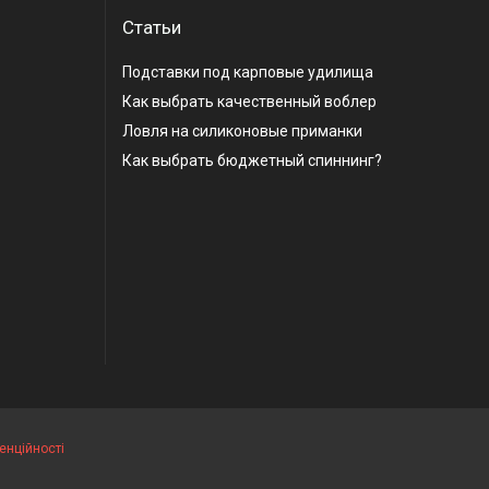
Статьи
Подставки под карповые удилища
Как выбрать качественный воблер
Ловля на силиконовые приманки
Как выбрать бюджетный спиннинг?
енційності