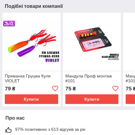
Подібні товари компанії
Приманка Грушка Куля
Мандула Проф монтаж
Ман
VIOLET
#101
#10
79
75
75
₴
₴
Купити
Купити
Про нас
97% позитивних з 613 відгуків за рік