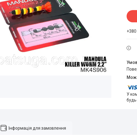
+380
пов
У ко
будь
Інформація для замовлення