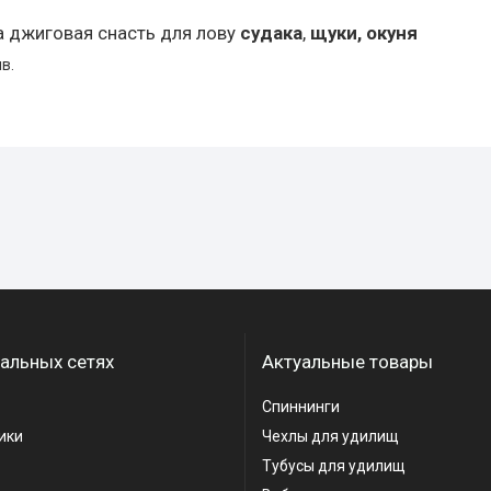
а джиговая снасть для лову
судака
,
щуки, окуня
в.
альных сетях
Актуальные товары
Спиннинги
ики
Чехлы для удилищ
Тубусы для удилищ