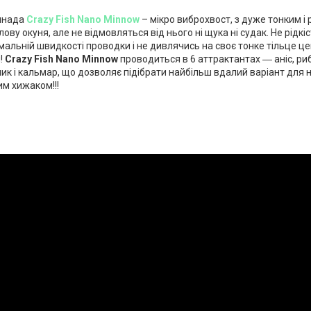
инада
Crazy Fish Nano Minnow
– мікро виброхвост, з дуже тонким і
ову окуня, але не відмовляться від нього ні щука ні судак. Не рідкіс
мальній швидкості проводки і не дивлячись на своє тонке тільце ц
!
Crazy Fish Nano Minnow
проводиться в 6 аттрактантах ― аніс, ри
к і кальмар, що дозволяє підібрати найбільш вдалий варіант для 
м хижаком!!!