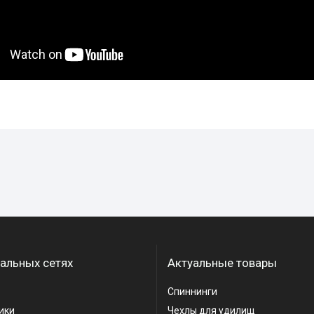
альных сетях
Актуальные товары
Спиннинги
ики
Чехлы для удилищ