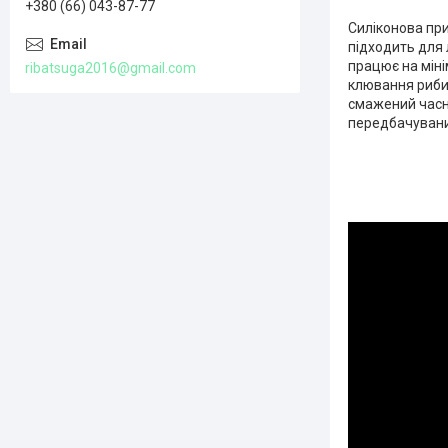
+380 (66) 043-87-77
Силіконова пр
підходить для л
працює на міні
ribatsuga2016@gmail.com
клювання риби
смажений часни
передбачувани