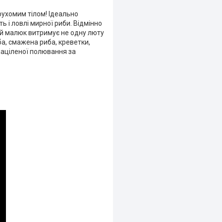
 рухомим тілом! Ідеально
ть і ловлі мирної риби. Відмінно
ей малюк витримує не одну люту
ба, смажена риба, креветки,
націленої полювання за