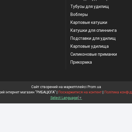
Тубусы для удилищ
Воблеры
Карповые катушки
Катушки для спиннинга
Подставки для удилищ
Карповые удилища
Силиконовые приманки
Прикормка
Сайт створений на маркетплейсі
Prom.ua
Рибальський інтернет магазин "РИБАЦЮГА" |
Поскаржитися на контент
|
Політика конфід
Select Language
▼