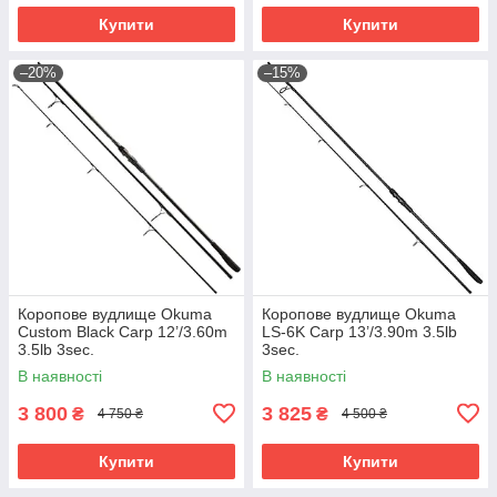
Купити
Купити
–20%
–15%
Коропове вудлище Okuma
Коропове вудлище Okuma
Custom Black Carp 12’/3.60m
LS-6K Carp 13’/3.90m 3.5lb
3.5lb 3sec.
3sec.
В наявності
В наявності
3 800
3 825
₴
₴
4 750 ₴
4 500 ₴
Купити
Купити