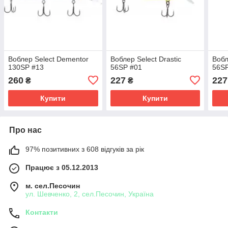
Воблер Select Dementor
Воблер Select Drastic
Вобл
130SP #13
56SP #01
56S
260
227
227
₴
₴
Купити
Купити
Про нас
97% позитивних з 608 відгуків за рік
Працює з 05.12.2013
м. сел.Песочин
ул. Шевченко, 2, сел.Песочин, Україна
Контакти