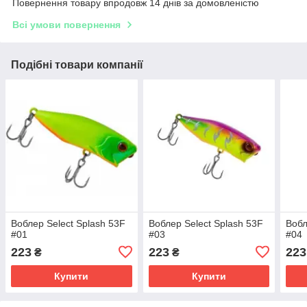
Повернення товару впродовж 14 днів за домовленістю
Всі умови повернення
Подібні товари компанії
Воблер Select Splash 53F
Воблер Select Splash 53F
Вобл
#01
#03
#04
223
223
223
₴
₴
Купити
Купити