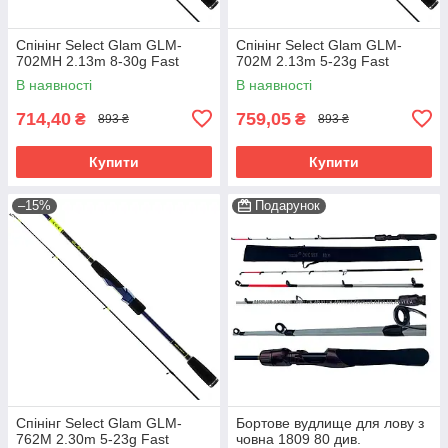
Спінінг Select Glam GLM-
Спінінг Select Glam GLM-
702MH 2.13m 8-30g Fast
702M 2.13m 5-23g Fast
В наявності
В наявності
714,40
759,05
₴
₴
893 ₴
893 ₴
Купити
Купити
–15%
Подарунок
Спінінг Select Glam GLM-
Бортове вудлище для лову з
762M 2.30m 5-23g Fast
човна 1809 80 див.