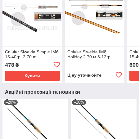
Спінінг Siweida Simple IM6
Спінінг Siweida IM8
Спін
15-40гр. 2.70 m
Holiday 2.70 м 3-12гр
15-4
478
600
₴
Ціну уточнюйте
Купити
Акційні пропозиції та новинки
–20%
–20%