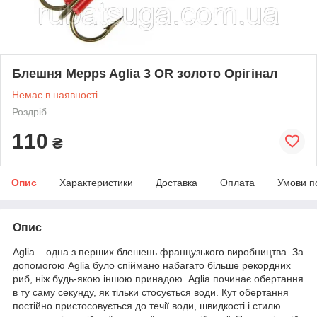
Блешня Mepps Aglia 3 OR золото Орігінал
Немає в наявності
Роздріб
110
₴
Опис
Характеристики
Доставка
Оплата
Умови п
Опис
Aglia – одна з перших блешень французького виробництва. За
допомогою Aglia було спіймано набагато більше рекордних
риб, ніж будь-якою іншою принадою. Aglia починає обертання
в ту саму секунду, як тільки стосується води. Кут обертання
постійно пристосовується до течії води, швидкості і стилю