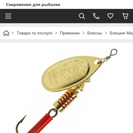
Снаряжение для рыбалки
Товари та послуги
Приманки
Блесны
Блешня Mepp