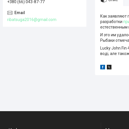
+380 (66) 043-87-77
Как заявляют 
ribatsuga2016@gmail.com
разработки
пр
естественным 
И это им удало
Рыбаки отмечаю
Lucky John Fin
воді, але також 