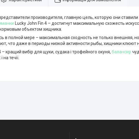
представители производителя, главную цель, которую они ставили
иманки
Lucky John Fin 4 – достигнут максимальную схожесть искус
кормовым объектом хищника.
сь в полной мере – максимальная сходность не только внешняя, н
т, что даже в периоды низкой активности рыбы, хищники клюют на
 4 – кращий вибір для щуки, судака і трофейного окуня,
балансир
чуд
і на течії.