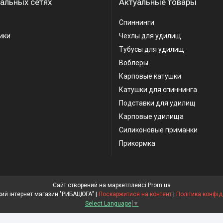
альных сетях
Актуальные товары
Спиннинги
ики
Чехлы для удилищ
Тубусы для удилищ
Воблеры
Карповые катушки
Катушки для спиннинга
Подставки для удилищ
Карповые удилища
Силиконовые приманки
Прикормка
Сайт створений на маркетплейсі
Prom.ua
Рибальський інтернет магазин "РИБАЦЮГА" |
Поскаржитися на контент
|
Політика конфід
Select Language
▼