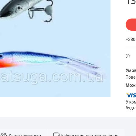
13
+380
пов
У ко
будь
Характеристики
Інформація для замовлення