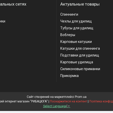
альных сетях
Актуальные товары
Спиннинги
ики
Чехлы для удилищ
Тубусы для удилищ
Воблеры
Карповые катушки
Катушки для спиннинга
Подставки для удилищ
Карповые удилища
Силиконовые приманки
Прикормка
Сайт створений на маркетплейсі
Prom.ua
Рибальський інтернет магазин "РИБАЦЮГА" |
Поскаржитися на контент
|
Політика конфід
Select Language
▼