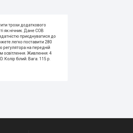
стити трохи додаткового
аті як нічник. Дане COB
о здатністю приєднуватися до
можете легко поставити 280
ою регулятора на передній
ам освітлення. Живлення: 4
. Колір білий. Вага: 115 р.