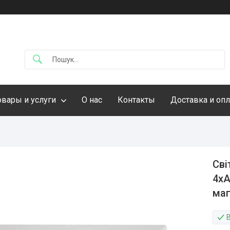
овары и услуги
О нас
Контакты
Доставка и опл
Сві
4хА
маг