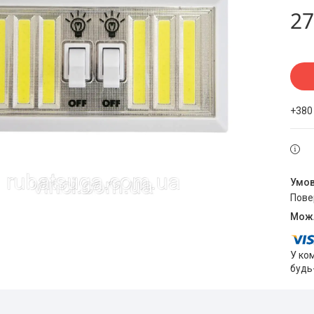
27
+380
пов
У ко
будь