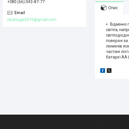
+380 (66) 043-87-77
Опис
ribatsuga2016@gmail.com
Відмінно 
світла, напр
світлодіодн
поверхні за
люменів яск
частині ліх
батареї АА (