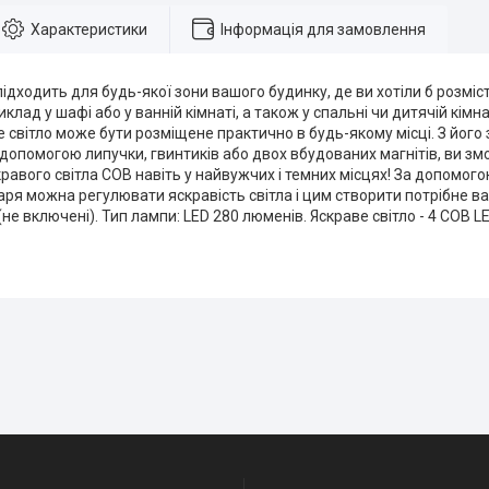
Характеристики
Інформація для замовлення
підходить для будь-якої зони вашого будинку, де ви хотіли б розмі
иклад у шафі або у ванній кімнаті, а також у спальні чи дитячій кімн
е світло може бути розміщене практично в будь-якому місці. З йог
 допомогою липучки, гвинтиків або двох вбудованих магнітів, ви з
равого світла COB навіть у найвужчих і темних місцях! За допомог
таря можна регулювати яскравість світла і цим створити потрібне в
не включені). Тип лампи: LED 280 люменів. Яскраве світло - 4 COB LED