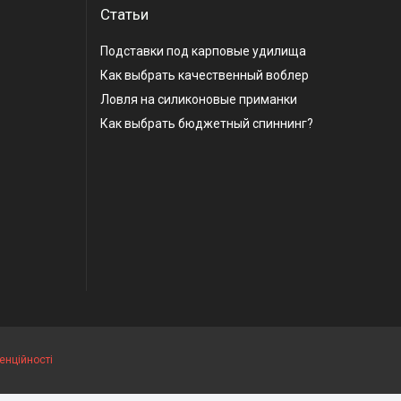
Статьи
Подставки под карповые удилища
Как выбрать качественный воблер
Ловля на силиконовые приманки
Как выбрать бюджетный спиннинг?
енційності