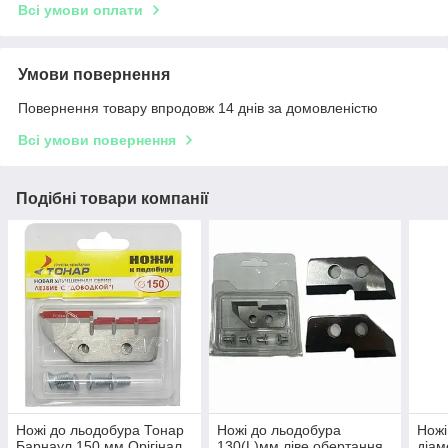
Всі умови оплати
Умови повернення
Повернення товару впродовж 14 днів за домовленістю
Всі умови повернення
Подібні товари компанії
Ножі до льодобура Тонар
Ножі до льодобура
Ножі
Барнаул 150 мм Орігінал
130(L)мм ліве обертання
діам