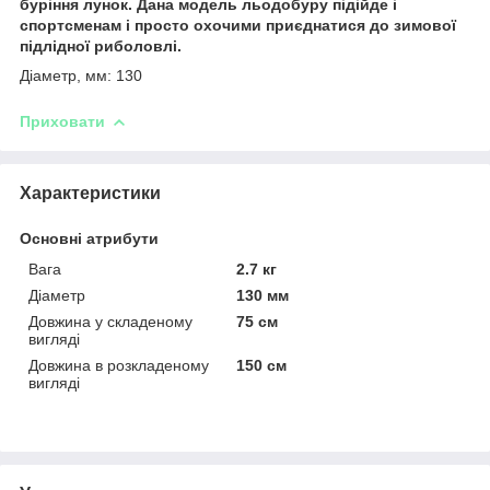
буріння лунок. Дана модель льодобуру підійде і
спортсменам і просто охочими приєднатися до зимової
підлідної риболовлі.
Діаметр, мм: 130
Приховати
Характеристики
Основні атрибути
Вага
2.7 кг
Діаметр
130 мм
Довжина у складеному
75 см
вигляді
Довжина в розкладеному
150 см
вигляді