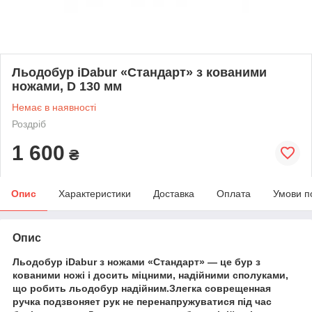
Льодобур iDabur «Стандарт» з кованими
ножами, D 130 мм
Немає в наявності
Роздріб
1 600
₴
Опис
Характеристики
Доставка
Оплата
Умови п
Опис
Льодобур iDabur з ножами «Стандарт» ― це бур з
кованими ножі і досить міцними, надійними сполуками,
що робить льодобур надійним.Злегка соврещенная
ручка подзвоняет рук не перенапружуватися під час