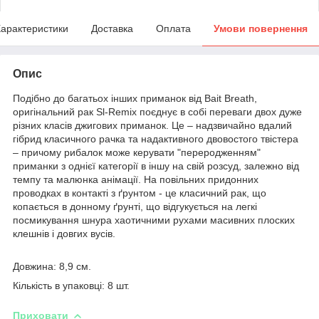
арактеристики
Доставка
Оплата
Умови повернення
Опис
Подібно до багатьох інших приманок від Bait Breath,
оригінальний рак Sl-Remix поєднує в собі переваги двох дуже
різних класів джигових приманок. Це – надзвичайно вдалий
гібрид класичного рачка та надактивного двовостого твістера
– причому рибалок може керувати "переродженням"
приманки з однієї категорії в іншу на свій розсуд, залежно від
темпу та малюнка анімації. На повільних придонних
проводках в контакті з ґрунтом - це класичний рак, що
копається в донному ґрунті, що відгукується на легкі
посмикування шнура хаотичними рухами масивних плоских
клешнів і довгих вусів.
Довжина: 8,9 см.
Кількість в упаковці: 8 шт.
Приховати