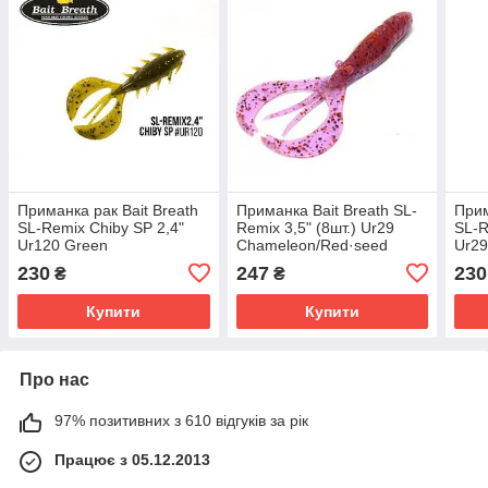
Приманка рак Bait Breath
Приманка Bait Breath SL-
Прим
SL-Remix Chiby SP 2,4"
Remix 3,5" (8шт.) Ur29
SL-R
Ur120 Green
Chameleon/Red·seed
Ur2
Pumpkin/Seed
230
247
230
₴
₴
Купити
Купити
Про нас
97% позитивних з 610 відгуків за рік
Працює з 05.12.2013