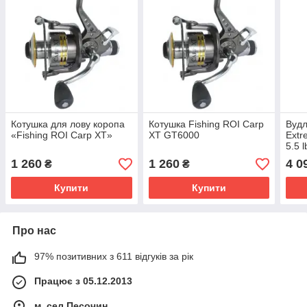
Котушка для лову коропа
Котушка Fishing ROI Carp
Вудл
«Fishing ROI Carp XT»
XT GT6000
Extr
5.5 l
1 260
1 260
4 0
₴
₴
Купити
Купити
Про нас
97% позитивних з 611 відгуків за рік
Працює з 05.12.2013
м. сел.Песочин