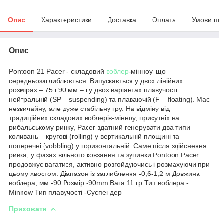
Опис
Характеристики
Доставка
Оплата
Умови п
Опис
Pontoon 21 Pacer - складовий
воблер
-мінноу, що
середньозаглиблюється. Випускається у двох лінійних
розмірах – 75 і 90 мм – і у двох варіантах плавучості:
нейтральній (SP – suspending) та плаваючій (F – floating). Має
незвичайну, але дуже стабільну гру. На відміну від
традиційних складових воблерів-мінноу, присутніх на
рибальському ринку, Pacer здатний генерувати два типи
коливань – кругові (rolling) у вертикальній площині та
поперечні (vobbling) у горизонтальній. Саме після здійснення
ривка, у фазах вільного ковзання та зупинки Pontoon Pacer
продовжує вагатися, активно розгойдуючись і розмахуючи при
цьому хвостом. Діапазон із заглиблення -0,6-1,2 м Довжина
воблера, мм -90 Розмір -90mm Вага 11 гр Тип воблера -
Minnow Тип плавучості -Суспендер
Приховати