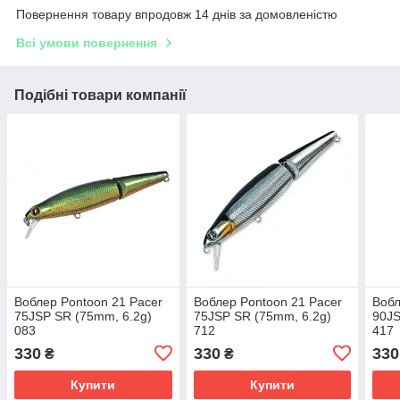
Повернення товару впродовж 14 днів за домовленістю
Всі умови повернення
Подібні товари компанії
Воблер Pontoon 21 Pacer
Воблер Pontoon 21 Pacer
Вобл
75JSP SR (75mm, 6.2g)
75JSP SR (75mm, 6.2g)
90JS
083
712
417
330
330
330
₴
₴
Купити
Купити