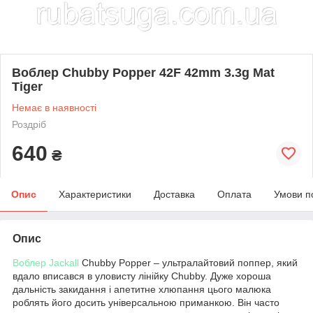
Воблер Chubby Popper 42F 42mm 3.3g Mat
Tiger
Немає в наявності
Роздріб
640
₴
Опис
Характеристики
Доставка
Оплата
Умови п
Опис
Воблер Jackall
Chubby Popper – ультралайтовий поппер, який
вдало вписався в уловисту лінійку Chubby. Дуже хороша
дальність закидання і апетитне хлюпання цього малюка
роблять його досить універсальною приманкою. Він часто