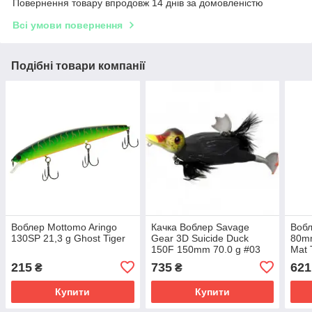
Повернення товару впродовж 14 днів за домовленістю
Всі умови повернення
Подібні товари компанії
Воблер Mottomo Aringo
Качка Воблер Savage
Вобл
130SP 21,3 g Ghost Tiger
Gear 3D Suicide Duck
80mm
150F 150mm 70.0 g #03
Mat 
Coot
215
735
621
₴
₴
Купити
Купити