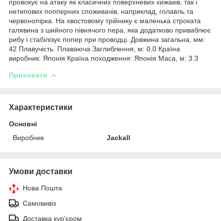
провокує на атаку як класичних поверхневих хижаків, так і
нетипових попперних споживачів, наприклад, голавль та
червонопірка. На хвостовому трійнику є маленька строката
галявина з шийного півнячого пера, яка додатково приваблює
рибу і стабілізує попер при проводці. Довжина загальна, мм:
42 Плавучість: Плаваюча Заглиблення, м: 0.0 Країна
виробник: Японія Країна походження: Японія Маса, м: 3.3
Приховати
Характеристики
Основні
Виробник
Jackall
Умови доставки
Нова Пошта
Самовивіз
Доставка кур'єром