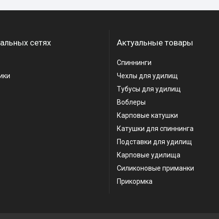
альных сетях
Актуальные товары
Спиннинги
ики
Чехлы для удилищ
Тубусы для удилищ
Воблеры
Карповые катушки
Катушки для спиннинга
Подставки для удилищ
Карповые удилища
Силиконовые приманки
Прикормка