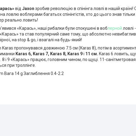
арась»
від
Jaxon
зробив революцію в спінінга ловлі в нашій країні!
а ловлю воблерами багатьох спінінгістів, хто до цього знав тільки
ер реально ловить!
з'явився «Карась», наші рибалки були спокушені в воб
лерной
ловлі 
«Карась» та став популярний саме тому, що абсолютно невибагливи
ірної, на stop & go, і взагалі на будь-який!
 Karas пропонувався довжиною 7.5 см (Karas 8), потім в асортимен
риманки
Karas 6,
Karas 7,
Karas 8,
Karas 9
і
11 см.
Karas 6 ловить, щ
я. 8 і 9 «Карась» працює, головним чином, по щуці. 11-санітметрова
ся при троллінге.
 Вага 14 g Заглиблення 0.4-2.2