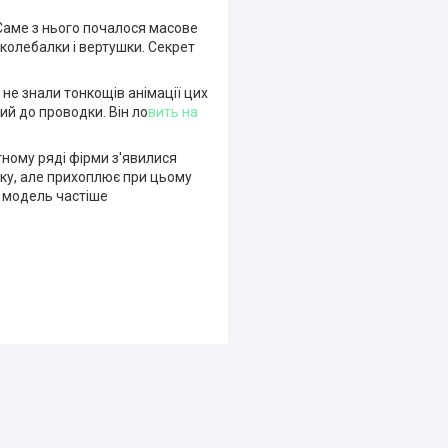
 Саме з нього почалося масове
 колебалки і вертушки. Секрет
- не знали тонкощів анімації цих
й до проводки. Він ло
вить на
тному ряді фірми з'явилися
уку, але прихоплює при цьому
я модель частіше