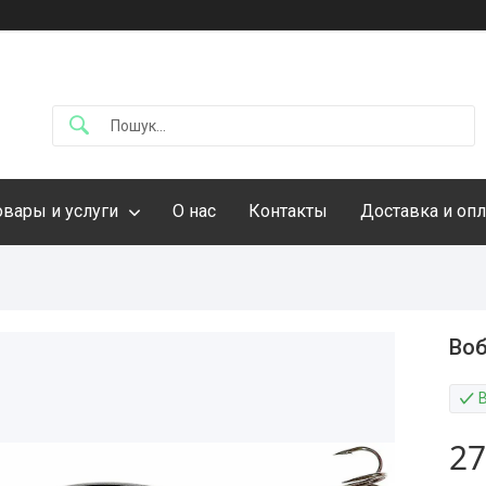
овары и услуги
О нас
Контакты
Доставка и опл
Воб
27