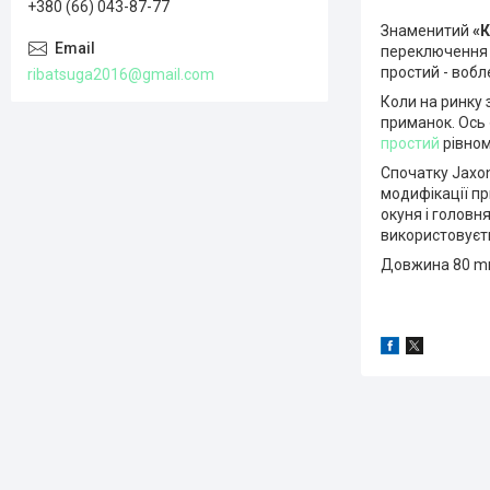
+380 (66) 043-87-77
Знаменитий
«К
переключення н
простий - вобл
ribatsuga2016@gmail.com
Коли на ринку 
приманок. Ось 
простий
рівном
Спочатку Jaxon
модифікації п
окуня і головн
використовуєть
Довжина 80 mm