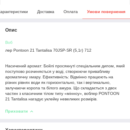
арактеристики
Доставка
Оплата
Умови повернення
Опис
Воб
лер Pontoon 21 Tantalisa 70JSP-SR (5,1г) 712
Насичений аромат: Бойлі просякнуті спеціальним дипом, який
поступово розчиняється у воді, створюючи привабливу
ароматичну хмару. Ефективність: Відмінно працюють на
різних рівнях води як горизонтально, так і вертикально,
залучаючи коропа та білого амура. Що складається з двох
частин з класичним тілом типу «мінноу», воблер PONTOON
21 Tantalisa нагадує уклейку невеликих розмірів.
Приховати