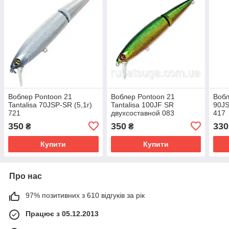
Воблер Pontoon 21
Воблер Pontoon 21
Вобл
Tantalisa 70JSP-SR (5,1г)
Tantalisa 100JF SR
90JS
721
двухсоставной 083
417
350
350
330
₴
₴
Купити
Купити
Про нас
97% позитивних з 610 відгуків за рік
Працює з 05.12.2013