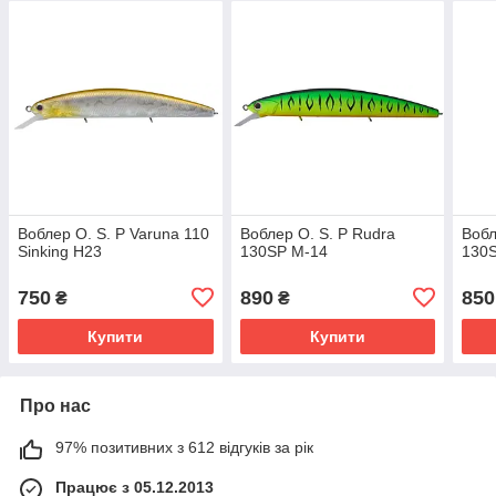
Воблер O. S. P Varuna 110
Воблер O. S. P Rudra
Вобл
Sinking H23
130SP M-14
130
750
890
850
₴
₴
Купити
Купити
Про нас
97% позитивних з 612 відгуків за рік
Працює з 05.12.2013