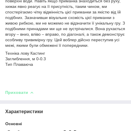
поверхні води. Навіть якщо приманка знаходиться без руху,
хижак явно реагує на її присутність, таким чином, ми
спостерігаємо чітку відмінність цієї приманки за якістю від їй
подібних. Зазначивши візуальне схожість цієї приманки з
живою рибкою, ми не можемо не відзначити її унікальну гру. З
подібними принадами ми ще не зустрічалися. Вона рухається
вгору – вниз, вліво – вправо, по діагоналі, а також демонструє
особливу тривимірну гру. Цей воблер дійсно переступив усі
межі, якими були обмежені її попередники.
Техніка лову Кастинг
Заглиблення, м 0-0.3
Тип Плаваюча
Приховати
Характеристики
Основні