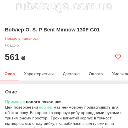
Воблер O. S. P Bent Minnow 130F G01
Немає в наявності
Роздріб
561
₴
Опис
Характеристики
Доставка
Оплата
Умови п
Опис
Приманка
нового покоління
!
Цей поверхневий
воблер
має неймовірну привабливість для
об'єкта лову. Він просто зачаровує рибу природними рухами в
тривимірному просторі. Трохи вигнутий корпус в точності
відтворює маленьку рибку, яка вибилася з сил і лежить на