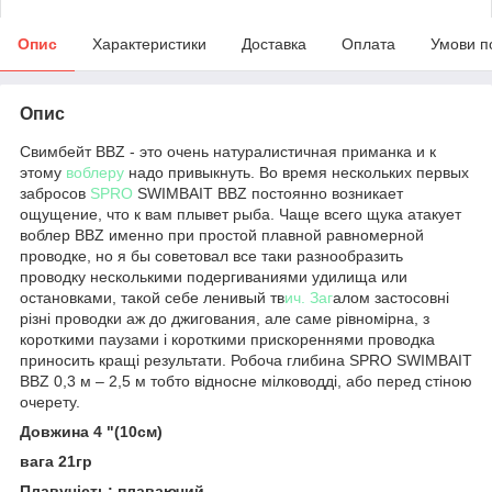
Опис
Характеристики
Доставка
Оплата
Умови п
Опис
Свимбейт BBZ - это очень натуралистичная приманка и к
этому
воблеру
надо привыкнуть. Во время нескольких первых
забросов
SPRO
SWIMBAIT BBZ постоянно возникает
ощущение, что к вам плывет рыба. Чаще всего щука атакует
воблер BBZ именно при простой плавной равномерной
проводке, но я бы советовал все таки разнообразить
проводку несколькими подергиваниями удилища или
остановками, такой себе ленивый тв
ич. Заг
алом застосовні
різні проводки аж до джигования, але саме рівномірна, з
короткими паузами і короткими прискореннями проводка
приносить кращі результати. Робоча глибина SPRO SWIMBAIT
BBZ 0,3 м – 2,5 м тобто відносне мілководді, або перед стіною
очерету.
Довжина 4 "(10см)
вага 21гр
Плавучість: плаваючий