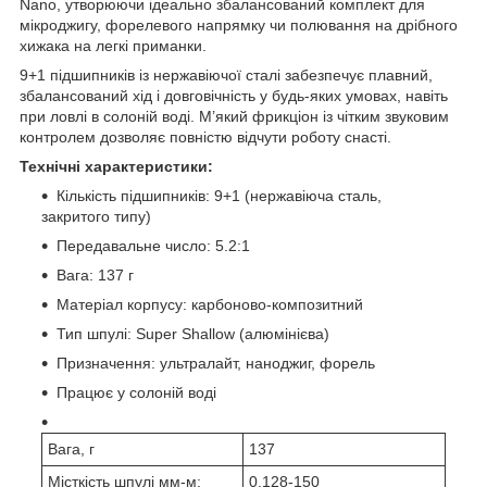
Nano, утворюючи ідеально збалансований комплект для
мікроджигу, форелевого напрямку чи полювання на дрібного
хижака на легкі приманки.
9+1 підшипників із нержавіючої сталі забезпечує плавний,
збалансований хід і довговічність у будь-яких умовах, навіть
при ловлі в солоній воді. М’який фрикціон із чітким звуковим
контролем дозволяє повністю відчути роботу снасті.
Технічні характеристики:
Кількість підшипників: 9+1 (нержавіюча сталь,
закритого типу)
Передавальне число: 5.2:1
Вага: 137 г
Матеріал корпусу: карбоново-композитний
Тип шпулі: Super Shallow (алюмінієва)
Призначення: ультралайт, наноджиг, форель
Працює у солоній воді
Вага, г
137
Місткість шпулі мм-м:
0,128-150