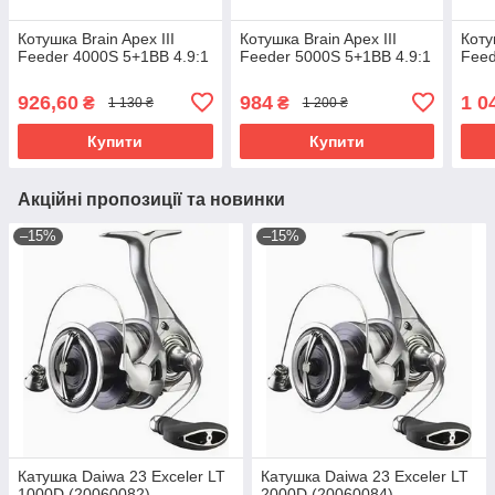
Котушка Brain Apex III
Котушка Brain Apex III
Коту
Feeder 4000S 5+1BB 4.9:1
Feeder 5000S 5+1BB 4.9:1
Feed
926,60
984
1 0
₴
₴
1 130 ₴
1 200 ₴
Купити
Купити
Акційні пропозиції та новинки
–15%
–15%
Катушка Daiwa 23 Exceler LT
Катушка Daiwa 23 Exceler LT
1000D (20060082)
2000D (20060084)