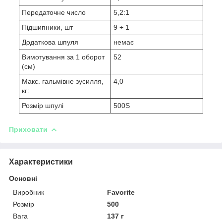
Передаточне число
5,2:1
Підшипники, шт
9 + 1
Додаткова шпуля
немає
Вимотування за 1 оборот
52
(см)
Макс. гальмівне зусилля,
4,0
кг:
Розмір шпулі
500S
Приховати
Характеристики
Основні
Виробник
Favorite
Розмір
500
Вага
137 г