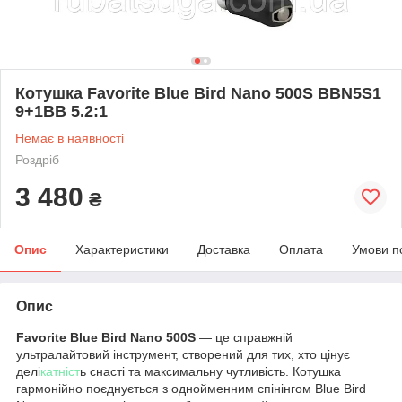
Котушка Favorite Blue Bird Nano 500S BBN5S1
9+1BB 5.2:1
Немає в наявності
Роздріб
3 480
₴
Опис
Характеристики
Доставка
Оплата
Умови п
Опис
Favorite Blue Bird Nano 500S
— це справжній
ультралайтовий інструмент, створений для тих, хто цінує
делі
катніст
ь снасті та максимальну чутливість. Котушка
гармонійно поєднується з однойменним спінінгом Blue Bird