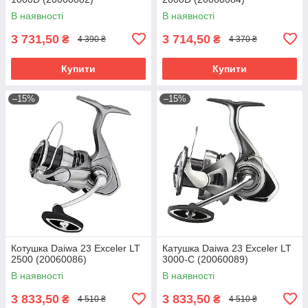
В наявності
В наявності
3 731,50
3 714,50
₴
₴
4 390 ₴
4 370 ₴
Купити
Купити
–15%
–15%
Котушка Daiwa 23 Exceler LT
Катушка Daiwa 23 Exceler LT
2500 (20060086)
3000-C (20060089)
В наявності
В наявності
3 833,50
3 833,50
₴
₴
4 510 ₴
4 510 ₴