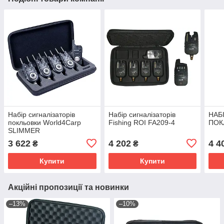
Набір сигналізаторів
Набір сигналізаторів
НАБ
покльовки World4Carp
Fishing ROI FA209-4
ПОК
SLIMMER
3 622
4 202
4 4
₴
₴
Купити
Купити
Акційні пропозиції та новинки
–13%
–10%