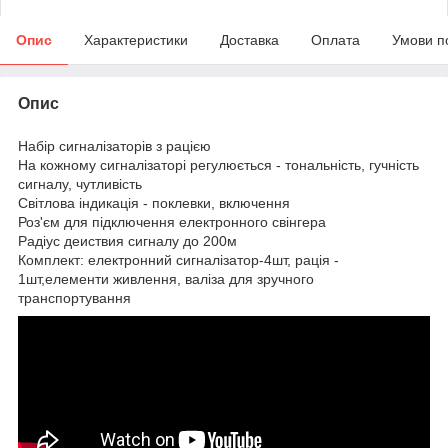
Опис
Характеристики
Доставка
Оплата
Умови п
Опис
Набір сигналізаторів з рацією
На кожному сигналізаторі регулюється - тональність, гучність
сигналу, чутливість
Світлова індикація - поклевки, включення
Роз'єм для підключення електронного свінгера
Радіус деиствия сигналу до 200м
Комплект: електронний сигналізатор-4шт, рація -
1шт,елементи живлення, валіза для зручного
транспортування