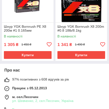
Шнур YGK Bornrush PE X8
Шнур YGK Bornrush X8 200m
200м #1 0.165мм
#0.8 18lb/8.1kg
В наявності
В наявності
1 305
1 341
₴
₴
1 450 ₴
1 490 ₴
Купити
Купити
Про нас
97% позитивних з 608 відгуків за рік
Працює з 05.12.2013
м. сел.Песочин
ул. Шевченко, 2, сел.Песочин, Україна