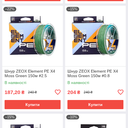
–22%
–15%
Шнур ZEOX Element PE X4
Шнур ZEOX Element PE X4
Moss Green 150м #2.5
Moss Green 150м #0.8
В наявності
В наявності
187,20
204
₴
₴
240 ₴
240 ₴
Купити
Купити
–15%
–10%