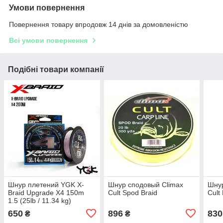
Умови повернення
Повернення товару впродовж 14 днів за домовленістю
Всі умови повернення
Подібні товари компанії
Шнур плетений YGK X-
Шнур сподовый Climax
Шну
Braid Upgrade X4 150m
Cult Spod Braid
Cult
1.5 (25lb / 11.34 kg)
650
896
830
₴
₴