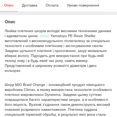
Опис
Доставка
Оплата
Умови повернення
Опис
Лінійка плетених шнурів володіє високими технічними даними
і адекватною ціною.
Шнур
Yamatoyo PE Resin Sheller
виготовлений з високомодульного поліетилену за спеціально
технології з особливим плетінням і застосуванням смоли.
Завдяки щільності плетіння і просоченню, шнур мінімально
вбирає вологу. Підходить для використання при будь-якій
техніці лову і в будь-який час року, навіть взимку.
Представлений в широкому розмаїтті діаметрів і двох
кольорах.
Шнур MiG Braid Orange - інноваційний продукт німецького
виробника Climax, в якому використана технологія особливого
плетіння мікроволокон Dyneema. Завдяки цьому суттєво
покращилися багато характеристики шнура, а в особливості
його міцність. Вузлові з'єднання також демонструють високий
показник розривного навантаження. Плетінка піддана
спеціальній термічній обробці, в результаті якої вона стала