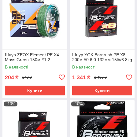
Шнур ZEOX Element PE X4
Шнур YGK Bornrush PE X8
Moss Green 150м #1.2
200м #0.6 0.132мм 15lb/6.8kg
В наявності
В наявності
204
1 341
₴
₴
240 ₴
1 490 ₴
Купити
Купити
–10%
–10%