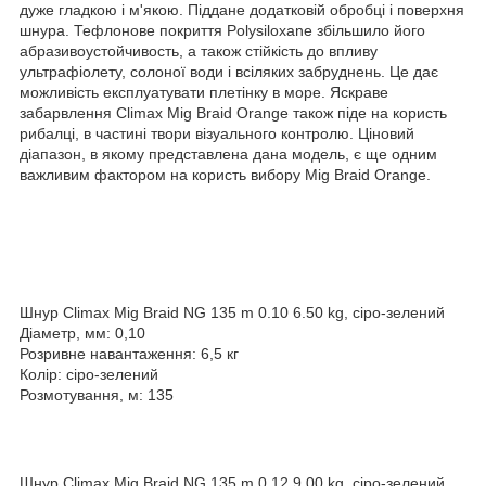
дуже гладкою і м'якою. Піддане додатковій обробці і поверхня
шнура. Тефлонове покриття Polysiloxane збільшило його
абразивоустойчивость, а також стійкість до впливу
ультрафіолету, солоної води і всіляких забруднень. Це дає
можливість експлуатувати плетінку в море. Яскраве
забарвлення Climax Mig Braid Orange також піде на користь
рибалці, в частині твори візуального контролю. Ціновий
діапазон, в якому представлена дана модель, є ще одним
важливим фактором на користь вибору Mig Braid Orange.
Шнур Climax Mig Braid NG 135 m 0.10 6.50 kg, сіро-зелений
Діаметр, мм: 0,10
Розривне навантаження: 6,5 кг
Колір: сіро-зелений
Розмотування, м: 135
Шнур Climax Mig Braid NG 135 m 0.12 9,00 kg, сіро-зелений