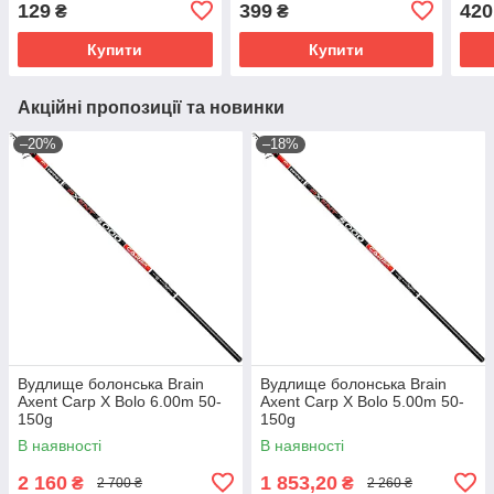
129
399
420
₴
₴
Купити
Купити
Акційні пропозиції та новинки
–20%
–18%
Вудлище болонська Brain
Вудлище болонська Brain
Axent Carp X Bolo 6.00m 50-
Axent Carp X Bolo 5.00m 50-
150g
150g
В наявності
В наявності
2 160
1 853,20
₴
₴
2 700 ₴
2 260 ₴