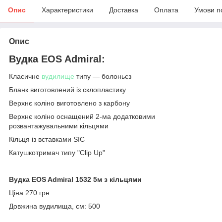
Опис
Характеристики
Доставка
Оплата
Умови п
Опис
Вудка EOS Admiral:
Класичне
вудилище
типу ― болоньєз
Бланк виготовлений із склопластику
Верхнє коліно виготовлено з карбону
Верхнє коліно оснащений 2-ма додатковими
розвантажувальними кільцями
Кільця із вставками SIC
Катушкотримач типу "Clip Up"
Вудка EOS Admiral 1532 5м з кільцями
Ціна 270 грн
Довжина вудилища, см: 500