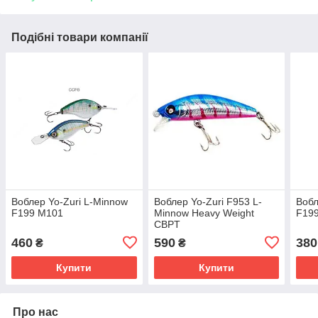
Подібні товари компанії
Воблер Yo-Zuri L-Minnow
Воблер Yo-Zuri F953 L-
Вобл
F199 M101
Minnow Heavy Weight
F19
CBPT
460
590
380
₴
₴
Купити
Купити
Про нас