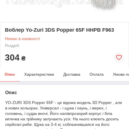
Воблер Yo-Zuri 3DS Popper 65F HHPB F963
Немає в наявності
Роздріб
304
₴
Опис
Характеристики
Доставка
Оплата
Умови п
Опис
YO-ZURI 3DS Popper 65F - це відома модель 3D Popper , але
в нових кольорах. Універсал - і щука і окунь, і жерех, і
головень, і судак вночі. Його напівпрозорий корпус і біла
китичка на трійнику залучають усіх. На нього клюють досить
серйозні риби. Щука на 3-4 кг, соблазнившаяся на його