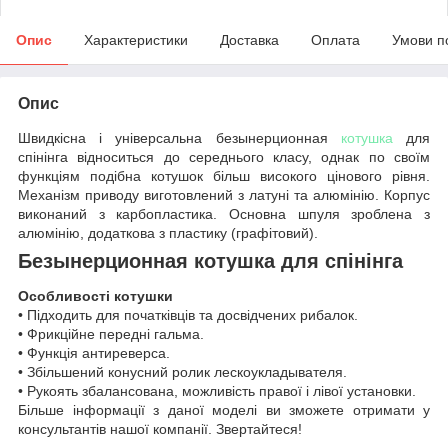
Опис
Характеристики
Доставка
Оплата
Умови п
Опис
Швидкісна і універсальна безынерционная
котушка
для
спінінга відноситься до середнього класу, однак по своїм
функціям подібна котушок більш високого цінового рівня.
Механізм приводу виготовлений з латуні та алюмінію. Корпус
виконаний з карбопластика. Основна шпуля зроблена з
алюмінію, додаткова з пластику (графітовий).
Безынерционная котушка для спінінга
Особливості котушки
• Підходить для початківців та досвідчених рибалок.
• Фрикційне передні гальма.
• Функція антиреверса.
• Збільшений конусний ролик лескоукладывателя.
• Рукоять збалансована, можливість правої і лівої установки.
Більше інформації з даної моделі ви зможете отримати у
консультантів нашої компанії. Звертайтеся!