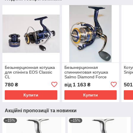
Безынерционная котушка
Безынерционная
Коту
для спінінга EOS Classic
спиннинговая котушка
Snip
CL
Salmo Diamond Force
780
1 163
501
₴
від
₴
Купити
Купити
Акційні пропозиції та новинки
–15%
–15%