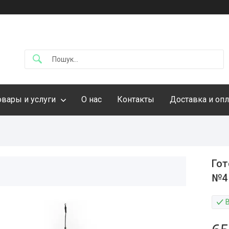
овары и услуги
О нас
Контакты
Доставка и опл
Гот
№4