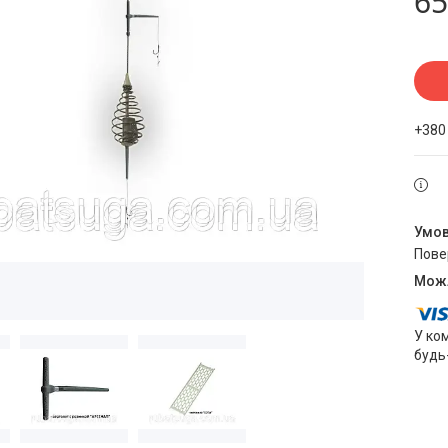
65
+380
пов
У ко
будь