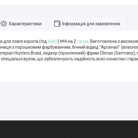
Характеристики
Інформація для замовлення
а для ловлі коропа (під
бойл
) №4 на 2
гачка
. Виготовлена з високо
вниця з порошковим фарбуванням, бічний відвід "Арсенал" (власно
еріал Hunters Braid, лидкор (проклеєний) фірми Climax (Germany), 
 спеціальні вузли, що забезпечують надійність всієї оснастки і гар