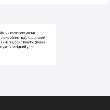
якісних комплектуючих:
го виробництва), короповий
гачки під бойл Kumho (Korea).
антують солідний улов.