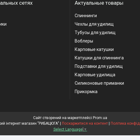
альных сетях
Актуальные товары
Спиннинги
ики
Чехлы для удилищ
Тубусы для удилищ
Воблеры
Карповые катушки
Катушки для спиннинга
Подставки для удилищ
Карповые удилища
Силиконовые приманки
Прикормка
Сайт створений на маркетплейсі
Prom.ua
Рибальський інтернет магазин "РИБАЦЮГА" |
Поскаржитися на контент
|
Політика конфід
Select Language
▼