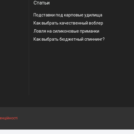
Статьи
Подставки под карповые удилища
Как выбрать качественный воблер
Ловля на силиконовые приманки
Как выбрать бюджетный спиннинг?
енційності