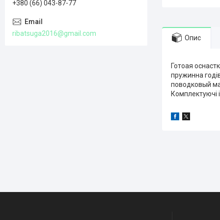
+380 (66) 043-87-77
ribatsuga2016@gmail.com
Опис
Готоая оснастк
пружинна годі
поводковый мат
Комплектуючі і