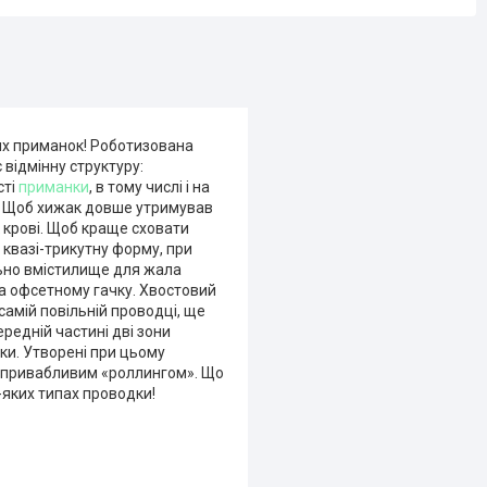
их приманок! Роботизована
 відмінну структуру:
сті
приманки
, в тому числі і на
в. Щоб хижак довше утримував
 крові. Щоб краще сховати
 квазі-трикутну форму, при
льно вмістилище для жала
а офсетному гачку. Хвостовий
самій повільній проводці, ще
редній частині дві зони
нки. Утворені при цьому
о привабливим «роллингом». Що
-яких типах проводки!