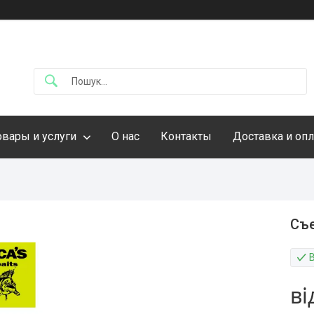
овары и услуги
О нас
Контакты
Доставка и опл
Съе
ві