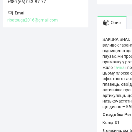
+380 (66) 043-87-77
ribatsuga2016@gmail.com
Опис
SAKURA SHAD -
виливок гарант
підвищеної щіл
паузах, ми пр
приманку у ро
жало
гачка
і п
цьому плоска 
офсетного гачк
плавець, овоїд
активніше прац
артикуляції, щ
низькочастотн
ще дивно – SAK
Съедобка
Perc
Колір: 01
Довжина, см: 5