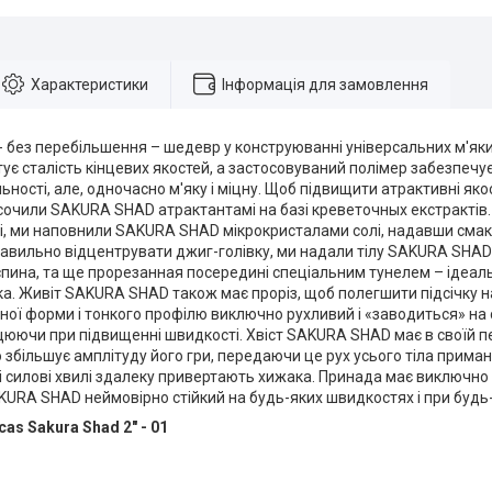
Характеристики
Інформація для замовлення
 без перебільшення – шедевр у конструюванні універсальних м'як
ує сталість кінцевих якостей, а застосовуваний полімер забезпечує
ьності, але, одночасно м'яку і міцну. Щоб підвищити атрактивні яко
осочили SAKURA SHAD атрактантамі на базі креветочных екстракті
ті, ми наповнили SAKURA SHAD мікрокристалами солі, надавши смак
равильно відцентрувати джиг-голівку, ми надали тілу SAKURA SHAD
спина, та ще прорезанная посередині спеціальним тунелем – ідеа
а. Живіт SAKURA SHAD також має проріз, щоб полегшити підсічку н
ної форми і тонкого профілю виключно рухливий і «заводиться» на 
юючи при підвищенні швидкості. Хвіст SAKURA SHAD має в своїй пе
о збільшує амплітуду його гри, передаючи це рух усього тіла прима
і силові хвилі здалеку привертають хижака. Принада має виключн
URA SHAD неймовірно стійкий на будь-яких швидкостях і при будь
as Sakura Shad 2" - 01