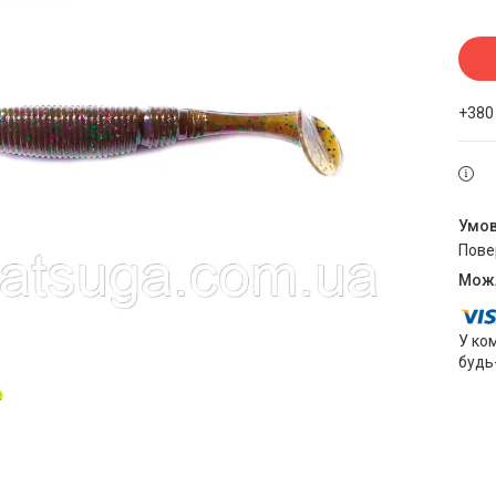
+380
пов
У ко
будь