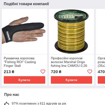
Подібні товари компанії
Рукавичка коропова
Професійні коропові
Орга
"Fishing ROI" Casting
волосіні Marshal Origo
розк
Finger Stall
fishing line CAMOU 0,26
(35х
мм 5,5 кг 1000 m
213
720
470
₴
₴
Купити
Купити
Про нас
97% позитивних з 611 відгуків за рік